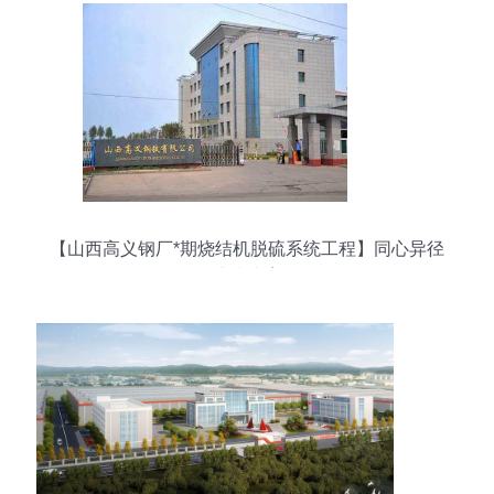
【山西高义钢厂*期烧结机脱硫系统工程】同心异径
橡胶接头案例