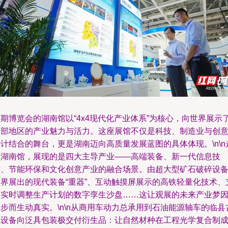
期博览会的湖南馆以“4x4现代化产业体系”为核心，向世界展示
中部地区的产业魅力与活力。这座展馆不仅是科技、制造业与创
计结合的舞台，更是湖南迈向高质量发展蓝图的具体体现。\n\n
入湖南馆，展现的是四大主导产业——高端装备、新一代信息技
术、节能环保和文化创意产业的融合场景。由超大型矿石破碎设
跨界展出的现代装备“重器”、互动触摸屏展示的高铁轻量化技术、
持实时调整生产计划的数字孪生沙盘……这让观展的未来产业梦
步而生动真实。\n\n从商用车动力总承用到石油能源轴车的临县
屯设备向泛具包装极交付衍生品：让自然材种在工程光学复合制